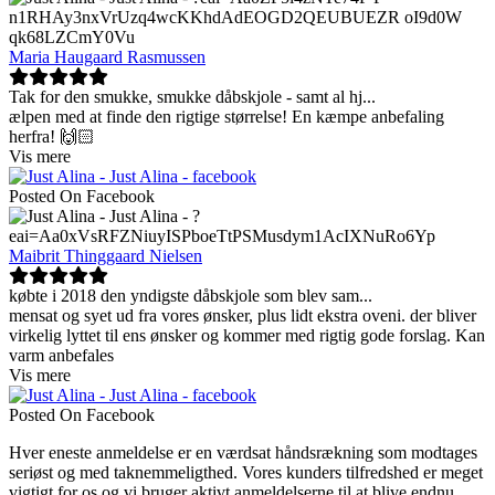
Maria Haugaard Rasmussen
Tak for den smukke, smukke dåbskjole - samt al hj
...
ælpen med at finde den rigtige størrelse! En kæmpe anbefaling
herfra! 🙌🏻
Vis mere
Posted On Facebook
Maibrit Thinggaard Nielsen
købte i 2018 den yndigste dåbskjole som blev sam
...
mensat og syet ud fra vores ønsker, plus lidt ekstra oveni. der bliver
virkelig lyttet til ens ønsker og kommer med rigtig gode forslag. Kan
varm anbefales
Vis mere
Posted On Facebook
Hver eneste anmeldelse er en værdsat håndsrækning som modtages
seriøst og med taknemmeligthed. Vores kunders tilfredshed er meget
vigtigt for os og vi bruger aktivt anmeldelserne til at blive endnu