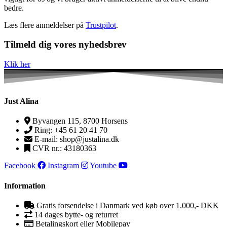
bedre.
Læs flere anmeldelser på
Trustpilot
.
Tilmeld dig vores nyhedsbrev
Klik her
Just Alina
Byvangen 115, 8700 Horsens
Ring: +45 61 20 41 70
E-mail: shop@justalina.dk
CVR nr.: 43180363
Facebook
Instagram
Youtube
Information
Gratis forsendelse i Danmark ved køb over 1.000,- DKK
14 dages bytte- og returret
Betalingskort eller Mobilepay