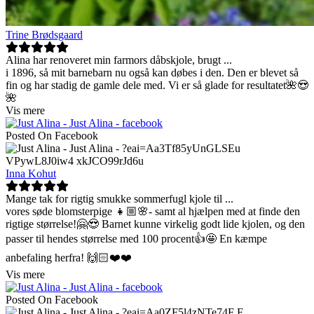
Trine Brødsgaard
Alina har renoveret min farmors dåbskjole, brugt
...
i 1896, så mit barnebarn nu også kan døbes i den. Den er blevet så
fin og har stadig de gamle dele med. Vi er så glade for resultatet🌺😍
🌺
Vis mere
Posted On Facebook
Inna Kohut
Mange tak for rigtig smukke sommerfugl kjole til
...
vores søde blomsterpige 👧🏼🌸- samt al hjælpen med at finde den
rigtige størrelse!🤗😍 Barnet kunne virkelig godt lide kjolen, og den
passer til hendes størrelse med 100 procent👍🤩 En kæmpe
anbefaling herfra! 🙌🏻❤️❤️
Vis mere
Posted On Facebook