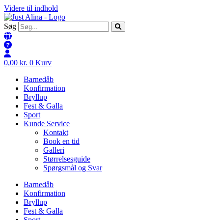
Videre til indhold
Søg
0,00
kr.
0
Kurv
Barnedåb
Konfirmation
Bryllup
Fest & Galla
Sport
Kunde Service
Kontakt
Book en tid
Galleri
Størrelsesguide
Spørgsmål og Svar
Barnedåb
Konfirmation
Bryllup
Fest & Galla
Sport