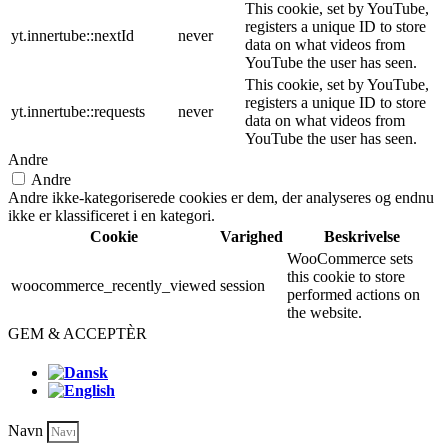
This cookie, set by YouTube,
registers a unique ID to store
yt.innertube::nextId
never
data on what videos from
YouTube the user has seen.
This cookie, set by YouTube,
registers a unique ID to store
yt.innertube::requests
never
data on what videos from
YouTube the user has seen.
Andre
Andre
Andre ikke-kategoriserede cookies er dem, der analyseres og endnu
ikke er klassificeret i en kategori.
Cookie
Varighed
Beskrivelse
WooCommerce sets
this cookie to store
woocommerce_recently_viewed
session
performed actions on
the website.
GEM & ACCEPTÈR
Navn